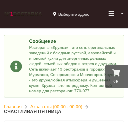
Выберите адрес
Сообщение
Рестораны «Кружка» - это сеть оригинальных
заведений с блюдами русской, европейской и
японской кухни для энергичных деловых
людей, семейных обедов и встреч с друзьями.
Сеть включает 13 ресторанов в городах:
Мурманск, Североморск и Мончегорск. Кружка
- это дружелюбная атмосфера и душевная
0
кухня. Кружка - это по-родному. Контактный
номер для ресторанов: 770-077
Главная
Аква сеты (00:00 - 00:00)
СЧАСТЛИВАЯ ПЯТНИЦА