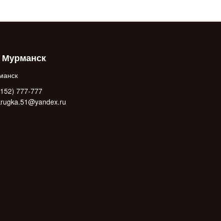
. Мурманск
манск
152) 777-777
.krugka.51@yandex.ru