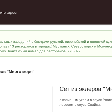
ите адрес
инальных заведений с блюдами русской, европейской и японской ку
лючает 13 ресторанов в городах: Мурманск, Североморск и Мончего
ному. Контактный номер для ресторанов: 770-077
ров "Много моря"
Сет из эклеров "М
с копченым угрем в соусе Унаги
лососем в соусе Спайси.