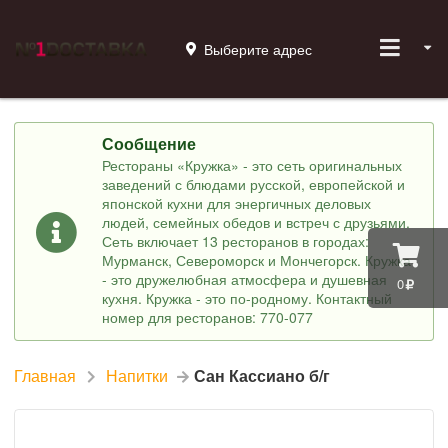
Выберите адрес
Сообщение
Рестораны «Кружка» - это сеть оригинальных
заведений с блюдами русской, европейской и
японской кухни для энергичных деловых
людей, семейных обедов и встреч с друзьями.
Сеть включает 13 ресторанов в городах:
Мурманск, Североморск и Мончегорск. Кружка
- это дружелюбная атмосфера и душевная
0
кухня. Кружка - это по-родному. Контактный
номер для ресторанов: 770-077
Главная
Напитки
Сан Кассиано б/г