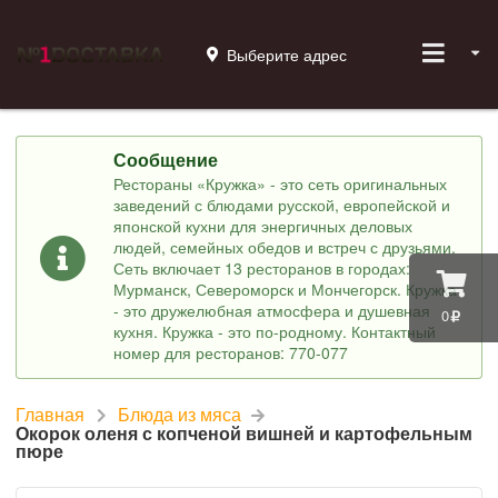
Выберите адрес
Сообщение
Рестораны «Кружка» - это сеть оригинальных
заведений с блюдами русской, европейской и
японской кухни для энергичных деловых
людей, семейных обедов и встреч с друзьями.
Сеть включает 13 ресторанов в городах:
Мурманск, Североморск и Мончегорск. Кружка
- это дружелюбная атмосфера и душевная
0
кухня. Кружка - это по-родному. Контактный
номер для ресторанов: 770-077
Главная
Блюда из мяса
Окорок оленя с копченой вишней и картофельным
пюре