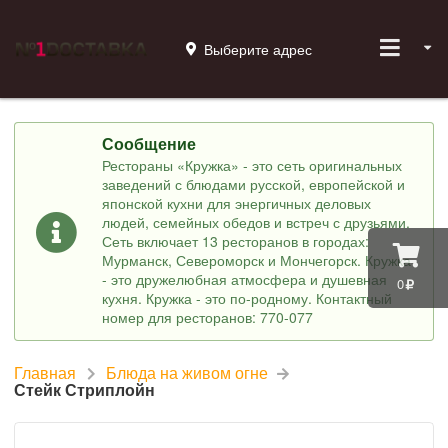
Выберите адрес
Сообщение
Рестораны «Кружка» - это сеть оригинальных
заведений с блюдами русской, европейской и
японской кухни для энергичных деловых
людей, семейных обедов и встреч с друзьями.
Сеть включает 13 ресторанов в городах:
Мурманск, Североморск и Мончегорск. Кружка
- это дружелюбная атмосфера и душевная
0
кухня. Кружка - это по-родному. Контактный
номер для ресторанов: 770-077
Главная
Блюда на живом огне
Стейк Стриплойн