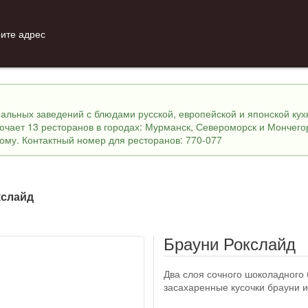
ите адрес
инальных заведений с блюдами русской, европейской и японской ку
лючает 13 ресторанов в городах: Мурманск, Североморск и Мончего
ному. Контактный номер для ресторанов: 770-077
кслайд
Брауни Рокслайд
Два слоя сочного шоколадного 
засахаренные кусочки брауни и