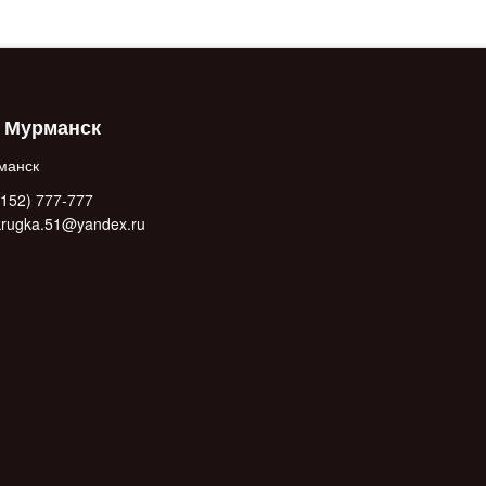
. Мурманск
манск
152) 777-777
.krugka.51@yandex.ru