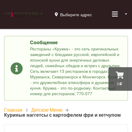
Выберите адрес
Сообщение
Рестораны «Кружка» - это сеть оригинальных
заведений с блюдами русской, европейской и
японской кухни для энергичных деловых
людей, семейных обедов и встреч с друзьями.
Сеть включает 13 ресторанов в городах:
Мурманск, Североморск и Мончегорск. Кружка
- это дружелюбная атмосфера и душевная
0
кухня. Кружка - это по-родному. Контактный
номер для ресторанов: 770-077
Главная
Детское Меню
Куриные наггетсы с картофелем фри и кетчупом