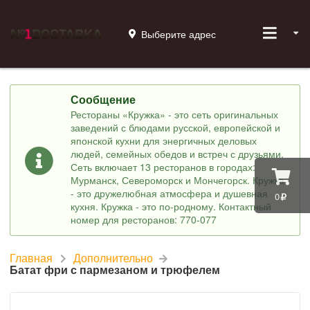
Выберите адрес
Сообщение
Рестораны «Кружка» - это сеть оригинальных
заведений с блюдами русской, европейской и
японской кухни для энергичных деловых
людей, семейных обедов и встреч с друзьями.
Сеть включает 13 ресторанов в городах:
Мурманск, Североморск и Мончегорск. Кружка
- это дружелюбная атмосфера и душевная
0
кухня. Кружка - это по-родному. Контактный
номер для ресторанов: 770-077
Главная
Дополнительно
Батат фри с пармезаном и трюфелем