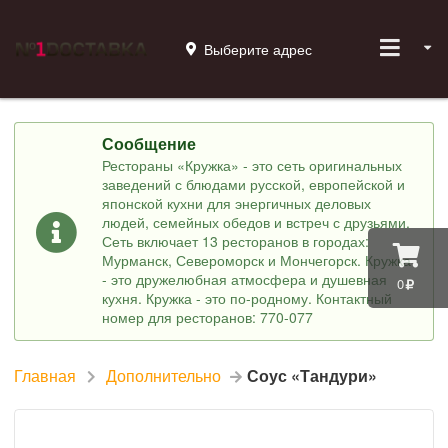
Выберите адрес
Сообщение
Рестораны «Кружка» - это сеть оригинальных
заведений с блюдами русской, европейской и
японской кухни для энергичных деловых
людей, семейных обедов и встреч с друзьями.
Сеть включает 13 ресторанов в городах:
Мурманск, Североморск и Мончегорск. Кружка
- это дружелюбная атмосфера и душевная
0
кухня. Кружка - это по-родному. Контактный
номер для ресторанов: 770-077
Главная
Дополнительно
Соус «Тандури»