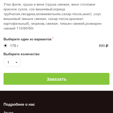
Утка филе, груша в вине (груша свежая, вино столовое
красное сухое, сок вишневый,корица
трубчатая,гвоздика,можжевельник,сахар-песок,анис) ,соус
вишневый (вишня свежая, сахар-песок,крахмал
картофельный), морковь свежая, тимьян свежий,розмарин
свежий 110/60/60г
Выберите один из вариантов
170 г
890
Выберите количество
1
Заказать
Подробнее о нас
Акции