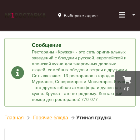
Выберите адрес
Сообщение
Рестораны «Кружка» - это сеть оригинальных
заведений с блюдами русской, европейской и
японской кухни для энергичных деловых
людей, семейных обедов и встреч с друзьями.
Сеть включает 13 ресторанов в городах:
Мурманск, Североморск и Мончегорск. Кружка
- это дружелюбная атмосфера и душевная
0
кухня. Кружка - это по-родному. Контактный
номер для ресторанов: 770-077
Главная
Горячие блюда
Утиная грудка