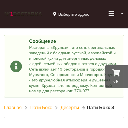
Выберите адрес
Сообщение
Рестораны «Кружка» - это сеть оригинальных
заведений с блюдами русской, европейской и
японской кухни для энергичных деловых
людей, семейных обедов и встреч с друзьями.
Сеть включает 13 ресторанов в городах:
Мурманск, Североморск и Мончегорск. Кружка
- это дружелюбная атмосфера и душевная
0
кухня. Кружка - это по-родному. Контактный
номер для ресторанов: 770-077
Главная
Пати Бокс
Десерты
Пати Бокс 8