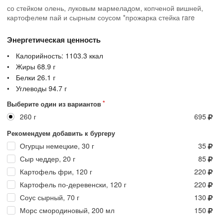
со стейком олень, луковым мармеладом, копченой вишней,
картофелем пай и сырным соусом *прожарка стейка rare
Энергетическая ценность
Калорийность:
1103.3
ккал
Жиры
68.9
г
Белки
26.1
г
Углеводы
94.7
г
Выберите один из вариантов
260 г
695
Рекомендуем добавить к бургеру
Огурцы немецкие, 30 г
35
Сыр чеддер, 20 г
85
Картофель фри, 120 г
220
Картофель по-деревенски, 120 г
220
Соус сырный, 70 г
130
Морс смородиновый, 200 мл
150