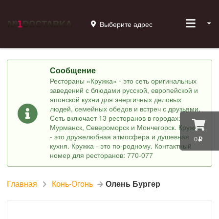
Выберите адрес
Сообщение
Рестораны «Кружка» - это сеть оригинальных
заведений с блюдами русской, европейской и
японской кухни для энергичных деловых
людей, семейных обедов и встреч с друзьями.
Сеть включает 13 ресторанов в городах:
Мурманск, Североморск и Мончегорск. Кружка
- это дружелюбная атмосфера и душевная
0
кухня. Кружка - это по-родному. Контактный
номер для ресторанов: 770-077
Главная
Конь-Огонь
Олень Бургер