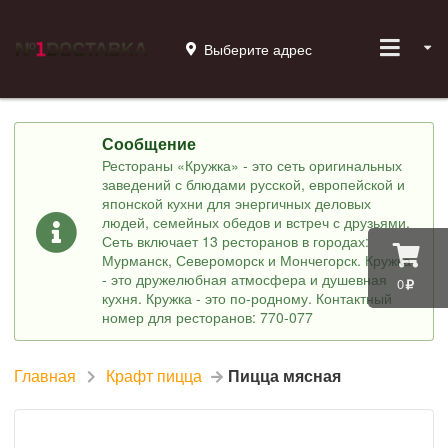
Выберите адрес
Сообщение
Рестораны «Кружка» - это сеть оригинальных
заведений с блюдами русской, европейской и
японской кухни для энергичных деловых
людей, семейных обедов и встреч с друзьями.
Сеть включает 13 ресторанов в городах:
Мурманск, Североморск и Мончегорск. Кружка
- это дружелюбная атмосфера и душевная
0
кухня. Кружка - это по-родному. Контактный
номер для ресторанов: 770-077
Главная
Крафт пицца
Пицца мясная