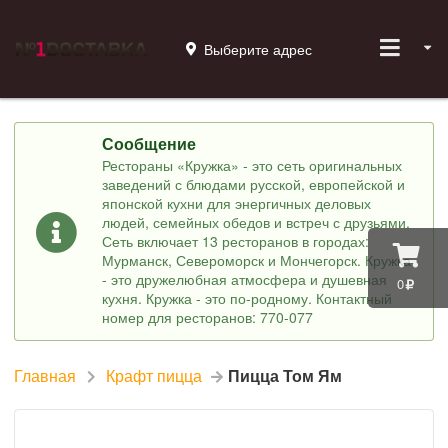
Выберите адрес
Сообщение
Рестораны «Кружка» - это сеть оригинальных
заведений с блюдами русской, европейской и
японской кухни для энергичных деловых
людей, семейных обедов и встреч с друзьями.
Сеть включает 13 ресторанов в городах:
Мурманск, Североморск и Мончегорск. Кружка
- это дружелюбная атмосфера и душевная
0
кухня. Кружка - это по-родному. Контактный
номер для ресторанов: 770-077
Главная
Крафт пицца
Пицца Том Ям