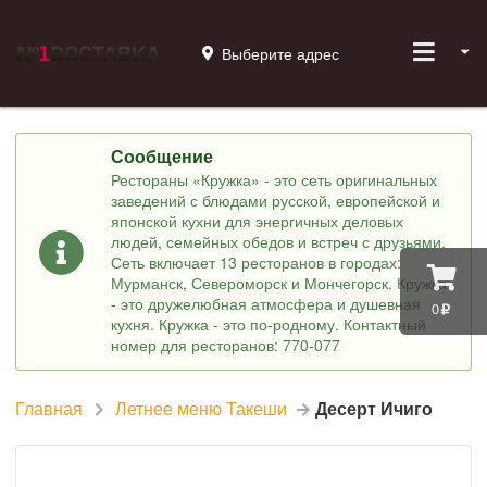
Выберите адрес
Сообщение
Рестораны «Кружка» - это сеть оригинальных
заведений с блюдами русской, европейской и
японской кухни для энергичных деловых
людей, семейных обедов и встреч с друзьями.
Сеть включает 13 ресторанов в городах:
Мурманск, Североморск и Мончегорск. Кружка
- это дружелюбная атмосфера и душевная
0
кухня. Кружка - это по-родному. Контактный
номер для ресторанов: 770-077
Главная
Летнее меню Такеши
Десерт Ичиго