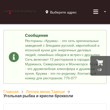
Выберите адрес
Сообщение
Рестораны «Кружка» - это сеть оригинальных
заведений с блюдами русской, европейской и
японской кухни для энергичных деловых
людей, семейных обедов и встреч с друзьями.
Сеть включает 13 ресторанов в городах:
Мурманск, Североморск и Мончегорск. Кружка
- это дружелюбная атмосфера и душевная
0
кухня. Кружка - это по-родному. Контактный
номер для ресторанов: 770-077
Главная
Летнее меню Такеши
Угольная рыбка и криспи брокколи