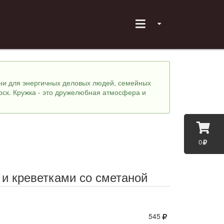
хни для энергичных деловых людей, семейных
рск. Кружка - это дружелюбная атмосфера и
0
 и креветками со сметаной
545