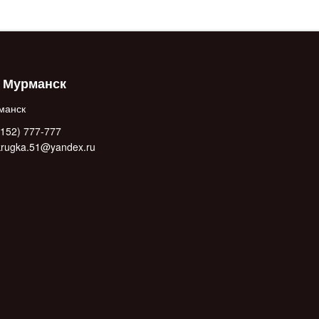
. Мурманск
манск
152) 777-777
.krugka.51@yandex.ru