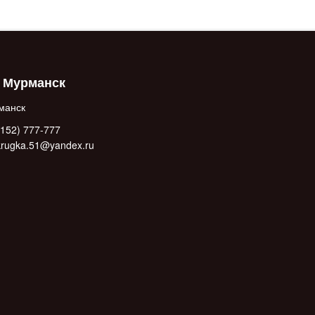
. Мурманск
манск
152) 777-777
.krugka.51@yandex.ru