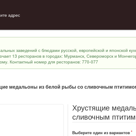
ите адрес
инальных заведений с блюдами русской, европейской и японской ку
лючает 13 ресторанов в городах: Мурманск, Североморск и Мончего
ному. Контактный номер для ресторанов: 770-077
щие медальоны из белой рыбы со сливочным птитимо
Хрустящие медаль
сливочным птити
Выберите один из вариантов