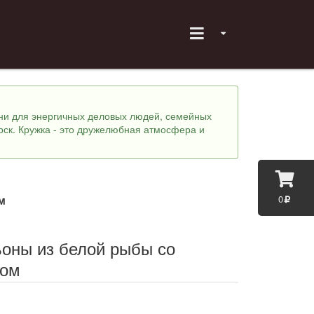
хни для энергичных деловых людей, семейных
рск. Кружка - это дружелюбная атмосфера и
0
м
оны из белой рыбы со
мом