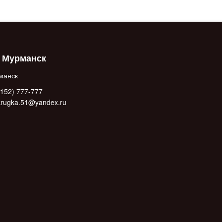
. Мурманск
манск
152) 777-777
.krugka.51@yandex.ru