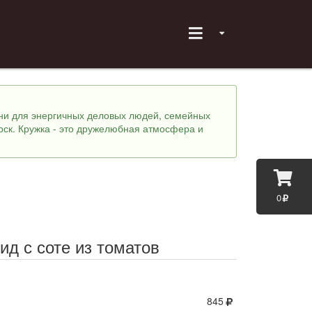
хни для энергичных деловых людей, семейных
рск. Кружка - это дружелюбная атмосфера и
0
ид с соте из томатов
845