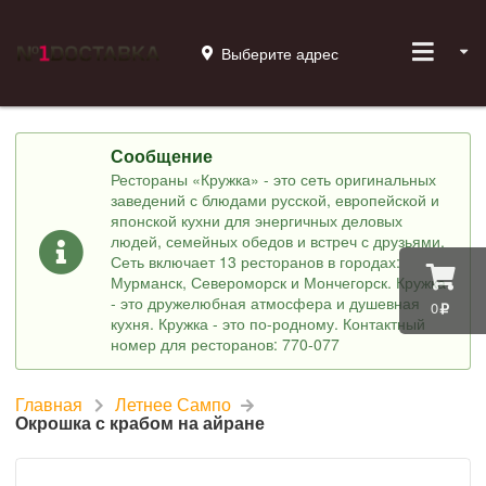
Выберите адрес
Сообщение
Рестораны «Кружка» - это сеть оригинальных
заведений с блюдами русской, европейской и
японской кухни для энергичных деловых
людей, семейных обедов и встреч с друзьями.
Сеть включает 13 ресторанов в городах:
Мурманск, Североморск и Мончегорск. Кружка
- это дружелюбная атмосфера и душевная
0
кухня. Кружка - это по-родному. Контактный
номер для ресторанов: 770-077
Главная
Летнее Сампо
Окрошка с крабом на айране