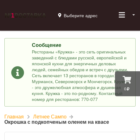
Выберите адрес
Сообщение
Рестораны «Кружка» - это сеть оригинальных
заведений с блюдами русской, европейской и
японской кухни для энергичных деловых
людей, семейных обедов и встреч с друзьями.
Сеть включает 13 ресторанов в городах:
Мурманск, Североморск и Мончегорск. Кружка
- это дружелюбная атмосфера и душевная
0
кухня. Кружка - это по-родному. Контактный
номер для ресторанов: 770-077
Главная
Летнее Сампо
Окрошка с подкопченым оленем на квасе