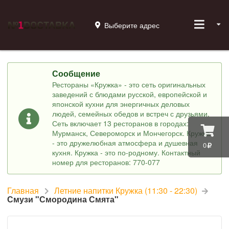
Выберите адрес
Сообщение
Рестораны «Кружка» - это сеть оригинальных
заведений с блюдами русской, европейской и
японской кухни для энергичных деловых
людей, семейных обедов и встреч с друзьями.
Сеть включает 13 ресторанов в городах:
Мурманск, Североморск и Мончегорск. Кружка
- это дружелюбная атмосфера и душевная
0
кухня. Кружка - это по-родному. Контактный
номер для ресторанов: 770-077
Главная
Летние напитки Кружка (11:30 - 22:30)
Смузи "Смородина Смята"