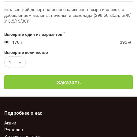
итальянский десерт на основе сливочного сыра и сливок, с
добавлением малины, печенья и шоколада.(298,50 кКал, Б/Ж/
У 3,5/19/30)*
Выберите один из вариантов
170 г
395
Выберите количество
1
Заказать
Подробнее о нас
Акции
Ресторан
Условия доставки