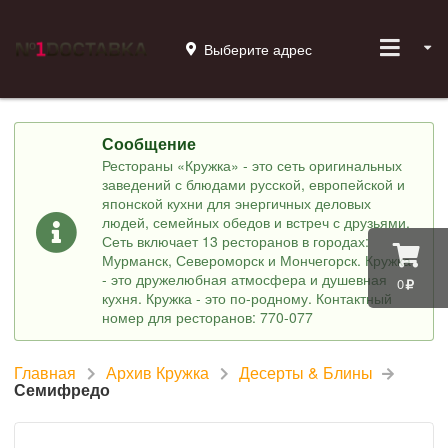
Выберите адрес
Сообщение
Рестораны «Кружка» - это сеть оригинальных
заведений с блюдами русской, европейской и
японской кухни для энергичных деловых
людей, семейных обедов и встреч с друзьями.
Сеть включает 13 ресторанов в городах:
Мурманск, Североморск и Мончегорск. Кружка
- это дружелюбная атмосфера и душевная
0
кухня. Кружка - это по-родному. Контактный
номер для ресторанов: 770-077
Главная
Архив Кружка
Десерты & Блины
Семифредо