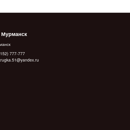
. Мурманск
манск
152) 777-777
.krugka.51@yandex.ru