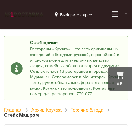
Выберите адрес
Сообщение
Рестораны «Кружка» - это сеть оригинальных
заведений с блюдами русской, европейской и
японской кухни для энергичных деловых
людей, семейных обедов и встреч с друзьями.
Сеть включает 13 ресторанов в городах:
Мурманск, Североморск и Мончегорск. Кружка
- это дружелюбная атмосфера и душевная
0
кухня. Кружка - это по-родному. Контактный
номер для ресторанов: 770-077
Главная
Архив Кружка
Горячие блюда
Стейк Машром