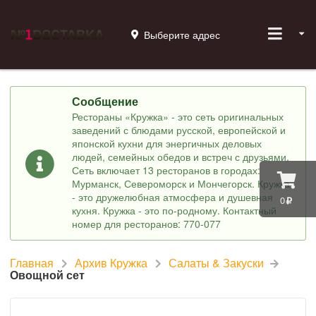
Выберите адрес
Сообщение
Рестораны «Кружка» - это сеть оригинальных
заведений с блюдами русской, европейской и
японской кухни для энергичных деловых
людей, семейных обедов и встреч с друзьями.
Сеть включает 13 ресторанов в городах:
Мурманск, Североморск и Мончегорск. Кружка
- это дружелюбная атмосфера и душевная
0
кухня. Кружка - это по-родному. Контактный
номер для ресторанов: 770-077
Главная
Архив Кружка
Салаты & Закуски
Овощной сет