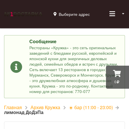
Выберите адрес
Сообщение
Рестораны «Кружка» - это сеть оригинальных
заведений с блюдами русской, европейской и
японской кухни для энергичных деловых
людей, семейных обедов и встреч с друзьями.
Сеть включает 13 ресторанов в городах:
Мурманск, Североморск и Мончегорск. Кружка
- это дружелюбная атмосфера и душевная
0
кухня. Кружка - это по-родному. Контактный
номер для ресторанов: 770-077
Главная
Архив Кружка
☀️ бар (11:00 - 23:00)
лимонад ДоДэПа