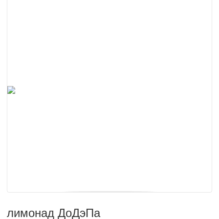
лимонад ДоДэПа