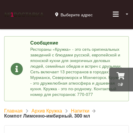
Выберите адрес
Сообщение
Рестораны «Кружка» - это сеть оригинальных
заведений с блюдами русской, европейской и
японской кухни для энергичных деловых
людей, семейных обедов и встреч с друзьями.
Сеть включает 13 ресторанов в городах:
Мурманск, Североморск и Мончегорск. Кружка
- это дружелюбная атмосфера и душевная
0
кухня. Кружка - это по-родному. Контактный
номер для ресторанов: 770-077
Главная
Архив Кружка
Напитки
Компот Лимонно-имбирный. 300 мл