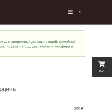
хни для энергичных деловых людей, семейных
рск. Кружка - это дружелюбная атмосфера и
0
одина
200