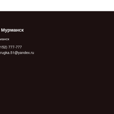
. Мурманск
манск
152) 777-777
.krugka.51@yandex.ru