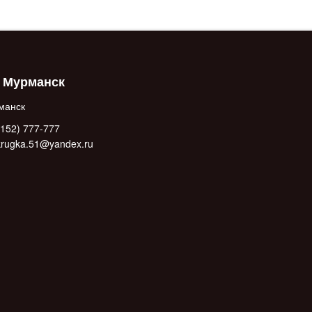
. Мурманск
манск
152) 777-777
.krugka.51@yandex.ru