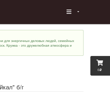
хни для энергичных деловых людей, семейных
рск. Кружка - это дружелюбная атмосфера и
0
йкал" б/г