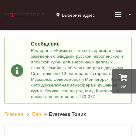
Выберите адрес
Сообщение
Рестораны «Кружка» - это сеть оригинальных
заведений с блюдами русской, европейской и
японской кухни для энергичных деловых
людей, семейных обедов и встреч с друзьями.
Сеть включает 13 ресторанов в городах:
Мурманск, Североморск и Мончегорск. Кружка
- это дружелюбная атмосфера и душевная
0
кухня. Кружка - это по-родному. Контактный
номер для ресторанов: 770-077
Главная
Бар
Evervess Тоник