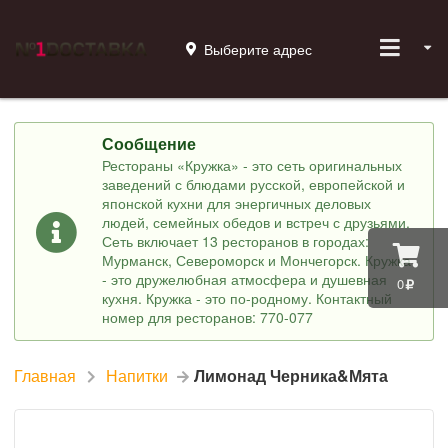
Выберите адрес
Сообщение
Рестораны «Кружка» - это сеть оригинальных
заведений с блюдами русской, европейской и
японской кухни для энергичных деловых
людей, семейных обедов и встреч с друзьями.
Сеть включает 13 ресторанов в городах:
Мурманск, Североморск и Мончегорск. Кружка
- это дружелюбная атмосфера и душевная
0
кухня. Кружка - это по-родному. Контактный
номер для ресторанов: 770-077
Главная
Напитки
Лимонад Черника&Мята