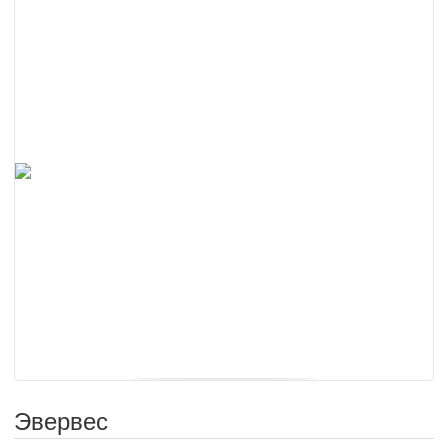
Эвервес