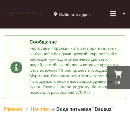
Выберите адрес
Сообщение
Рестораны «Кружка» - это сеть оригинальных
заведений с блюдами русской, европейской и
японской кухни для энергичных деловых
людей, семейных обедов и встреч с друзьями.
Сеть включает 13 ресторанов в городах:
Мурманск, Североморск и Мончегорск. Кружка
- это дружелюбная атмосфера и душевная
0
кухня. Кружка - это по-родному. Контактный
номер для ресторанов: 770-077
Главная
Напитки
Вода питьевая "Dausuz"