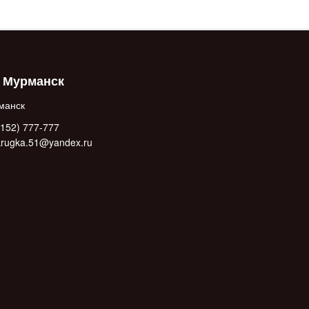
. Мурманск
манск
152) 777-777
.krugka.51@yandex.ru