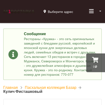
Выберите адрес
Сообщение
Рестораны «Кружка» - это сеть оригинальных
заведений с блюдами русской, европейской и
японской кухни для энергичных деловых
людей, семейных обедов и встреч с друзьями.
Сеть включает 13 ресторанов в городах:
Мурманск, Североморск и Мончегорск. Кружка
- это дружелюбная атмосфера и душевная
0
кухня. Кружка - это по-родному. Контактный
номер для ресторанов: 770-077
Главная
Пасхальная коллекция Базар
Кулич Фисташковый