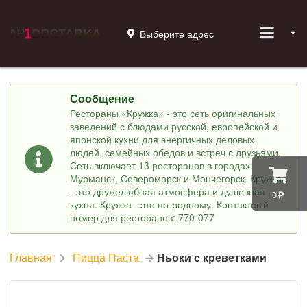
Выберите адрес
Сообщение
Рестораны «Кружка» - это сеть оригинальных
заведений с блюдами русской, европейской и
японской кухни для энергичных деловых
людей, семейных обедов и встреч с друзьями.
Сеть включает 13 ресторанов в городах:
Мурманск, Североморск и Мончегорск. Кружка
- это дружелюбная атмосфера и душевная
0
кухня. Кружка - это по-родному. Контактный
номер для ресторанов: 770-077
Главная
Пицца Паста
Ньоки с креветками