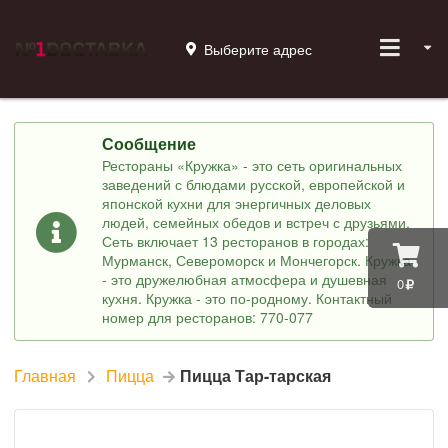
Выберите адрес
Сообщение
Рестораны «Кружка» - это сеть оригинальных
заведений с блюдами русской, европейской и
японской кухни для энергичных деловых
людей, семейных обедов и встреч с друзьями.
Сеть включает 13 ресторанов в городах:
Мурманск, Североморск и Мончегорск. Кружка
- это дружелюбная атмосфера и душевная
0
кухня. Кружка - это по-родному. Контактный
номер для ресторанов: 770-077
Главная
Пицца
Пицца Тар-тарская