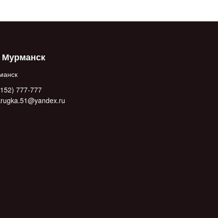
. Мурманск
манск
152) 777-777
.krugka.51@yandex.ru