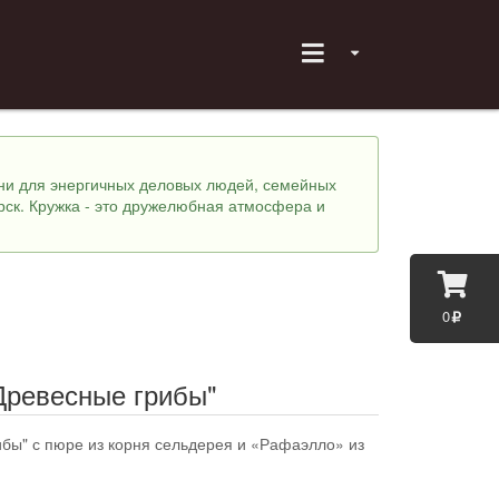
хни для энергичных деловых людей, семейных
рск. Кружка - это дружелюбная атмосфера и
0
Древесные грибы"
ибы" с пюре из корня сельдерея и «Рафаэлло» из