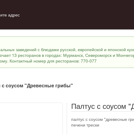
ите адрес
инальных заведений с блюдами русской, европейской и японской ку
лючает 13 ресторанов в городах: Мурманск, Североморск и Мончего
ному. Контактный номер для ресторанов: 770-077
 с соусом "Древесные грибы"
Палтус с соусом "
палтус с соусом "древесные гр
печени трески