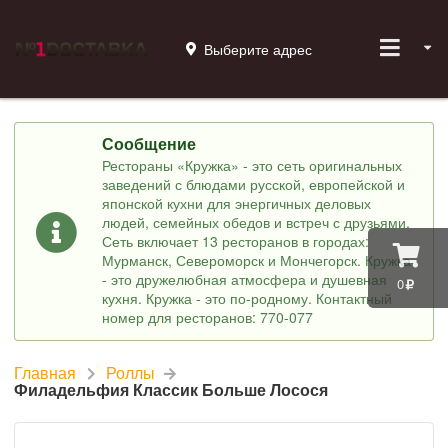
Выберите адрес
Сообщение
Рестораны «Кружка» - это сеть оригинальных
заведений с блюдами русской, европейской и
японской кухни для энергичных деловых
людей, семейных обедов и встреч с друзьями.
Сеть включает 13 ресторанов в городах:
Мурманск, Североморск и Мончегорск. Кружка
- это дружелюбная атмосфера и душевная
0
кухня. Кружка - это по-родному. Контактный
номер для ресторанов: 770-077
Главная
Роллы
Филадельфия Классик Больше Лосося