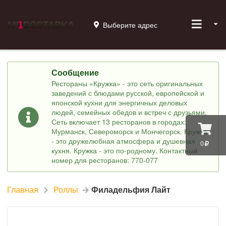
Выберите адрес
Сообщение
Рестораны «Кружка» - это сеть оригинальных
заведений с блюдами русской, европейской и
японской кухни для энергичных деловых
людей, семейных обедов и встреч с друзьями.
Сеть включает 13 ресторанов в городах:
Мурманск, Североморск и Мончегорск. Кружка
- это дружелюбная атмосфера и душевная
0
кухня. Кружка - это по-родному. Контактный
номер для ресторанов: 770-077
Главная
Роллы
Филадельфия Лайт