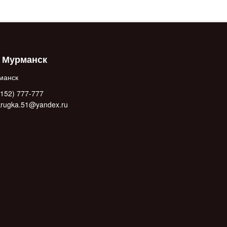
. Мурманск
манск
152) 777-777
.krugka.51@yandex.ru