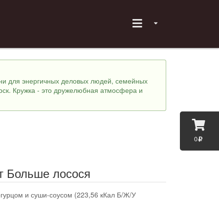
хни для энергичных деловых людей, семейных
рск. Кружка - это дружелюбная атмосфера и
0
т Больше лосося
гурцом и суши-соусом (223,56 кКал Б/Ж/У