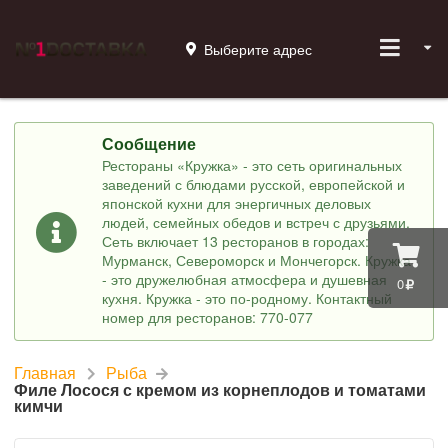
Выберите адрес
Сообщение
Рестораны «Кружка» - это сеть оригинальных
заведений с блюдами русской, европейской и
японской кухни для энергичных деловых
людей, семейных обедов и встреч с друзьями.
Сеть включает 13 ресторанов в городах:
Мурманск, Североморск и Мончегорск. Кружка
- это дружелюбная атмосфера и душевная
0
кухня. Кружка - это по-родному. Контактный
номер для ресторанов: 770-077
Главная
Рыба
Филе Лосося с кремом из корнеплодов и томатами
кимчи