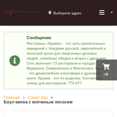
Выберите адрес
Сообщение
Рестораны «Кружка» - это сеть оригинальных
заведений с блюдами русской, европейской и
японской кухни для энергичных деловых
людей, семейных обедов и встреч с друзьями.
Сеть включает 13 ресторанов в городах:
Мурманск, Североморск и Мончегорск. Кружка
- это дружелюбная атмосфера и душевная
0
кухня. Кружка - это по-родному. Контактный
номер для ресторанов: 770-077
Главная
Салат бар
Боул киноа с копченым лососем