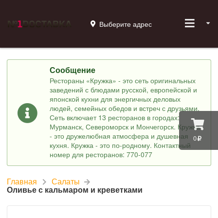
Выберите адрес
Сообщение
Рестораны «Кружка» - это сеть оригинальных
заведений с блюдами русской, европейской и
японской кухни для энергичных деловых
людей, семейных обедов и встреч с друзьями.
Сеть включает 13 ресторанов в городах:
Мурманск, Североморск и Мончегорск. Кружка
- это дружелюбная атмосфера и душевная
0
кухня. Кружка - это по-родному. Контактный
номер для ресторанов: 770-077
Главная
Салаты
Оливье с кальмаром и креветками