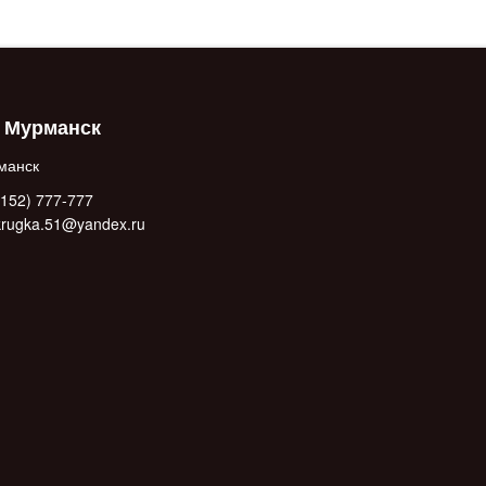
. Мурманск
манск
152) 777-777
.krugka.51@yandex.ru