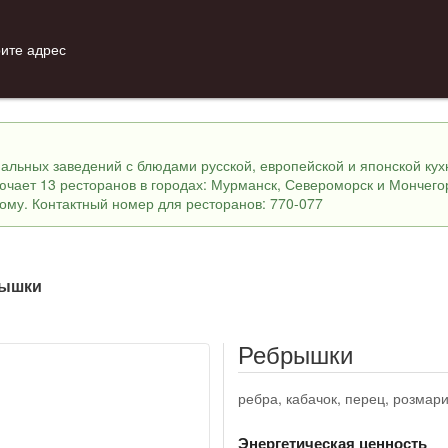
ите адрес
инальных заведений с блюдами русской, европейской и японской ку
лючает 13 ресторанов в городах: Мурманск, Североморск и Мончего
ному. Контактный номер для ресторанов: 770-077
ышки
Ребрышки
ребра, кабачок, перец, розмар
Энергетическая ценность