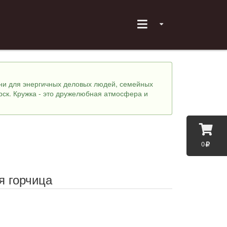
хни для энергичных деловых людей, семейных
рск. Кружка - это дружелюбная атмосфера и
0
я горчица