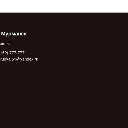
. Мурманск
манск
152) 777-777
.krugka.51@yandex.ru