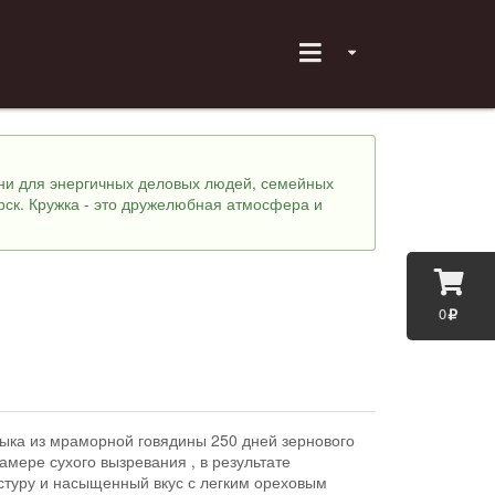
хни для энергичных деловых людей, семейных
рск. Кружка - это дружелюбная атмосфера и
0
быка из мраморной говядины 250 дней зернового
амере сухого вызревания , в результате
стуру и насыщенный вкус с легким ореховым