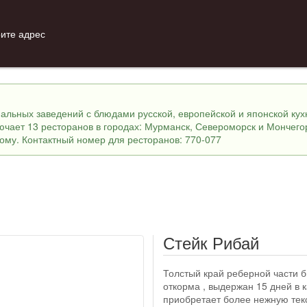
ите адрес
инальных заведений с блюдами русской, европейской и японской ку
лючает 13 ресторанов в городах: Мурманск, Североморск и Мончего
ному. Контактный номер для ресторанов: 770-077
Стейк Рибай
Толстый край реберной части 
откорма , выдержан 15 дней в к
приобретает более нежную тек