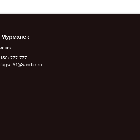
. Мурманск
манск
152) 777-777
.krugka.51@yandex.ru