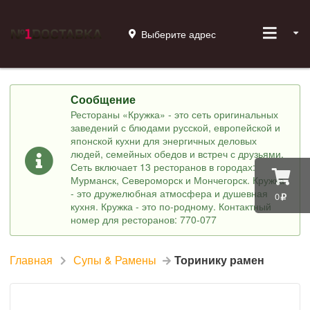
Выберите адрес
Сообщение
Рестораны «Кружка» - это сеть оригинальных
заведений с блюдами русской, европейской и
японской кухни для энергичных деловых
людей, семейных обедов и встреч с друзьями.
Сеть включает 13 ресторанов в городах:
Мурманск, Североморск и Мончегорск. Кружка
- это дружелюбная атмосфера и душевная
0
кухня. Кружка - это по-родному. Контактный
номер для ресторанов: 770-077
Главная
Супы & Рамены
Торинику рамен