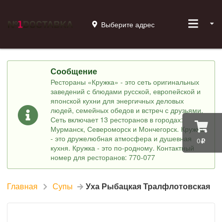
Выберите адрес
Сообщение
Рестораны «Кружка» - это сеть оригинальных
заведений с блюдами русской, европейской и
японской кухни для энергичных деловых
людей, семейных обедов и встреч с друзьями.
Сеть включает 13 ресторанов в городах:
Мурманск, Североморск и Мончегорск. Кружка
- это дружелюбная атмосфера и душевная
0
кухня. Кружка - это по-родному. Контактный
номер для ресторанов: 770-077
Главная
Супы
Уха Рыбацкая Тралфлотовская